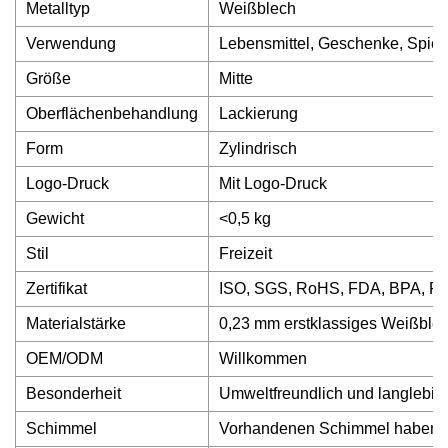
Metalltyp
Weißblech
Verwendung
Lebensmittel, Geschenke, Spiel
Größe
Mitte
Oberflächenbehandlung
Lackierung
Form
Zylindrisch
Logo-Druck
Mit Logo-Druck
Gewicht
<0,5 kg
Stil
Freizeit
Zertifikat
ISO, SGS, RoHS, FDA, BPA, Re
Materialstärke
0,23 mm erstklassiges Weißble
OEM/ODM
Willkommen
Besonderheit
Umweltfreundlich und langlebig
Schimmel
Vorhandenen Schimmel haben