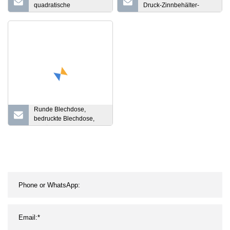
quadratische
Druck-Zinnbehälter-
Metallschokoladendose
Verpackungs-Rechteck-
für Süßigkeiten,
Metalltee-Zinn-
Weihnachtsgeschenk-
Nahrungsmittelsüßigkeits-
Zinnschachteln,
Zinn-Kasten
Verpackung von Keksen,
Süßigkeiten-
Verpackungsdose
Runde Blechdose,
bedruckte Blechdose,
Parfüm- und
Kosmetikdose, Metallbox-
Verpackung mit Tablett in
der Blechdose