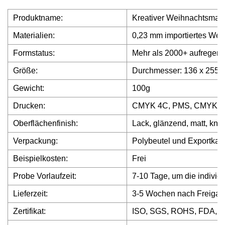
Produktname:
Kreativer Weihnachtsmann
Materialien:
0,23 mm importiertes Wei
Formstatus:
Mehr als 2000+ aufregen
Größe:
Durchmesser: 136 x 255
Gewicht:
100g
Drucken:
CMYK 4C, PMS, CMYK+PM
Oberflächenfinish:
Lack, glänzend, matt, knit
Verpackung:
Polybeutel und Exportkar
Beispielkosten:
Frei
Probe Vorlaufzeit:
7-10 Tage, um die individ
Lieferzeit:
3-5 Wochen nach Freigab
Zertifikat:
ISO, SGS, ROHS, FDA, 