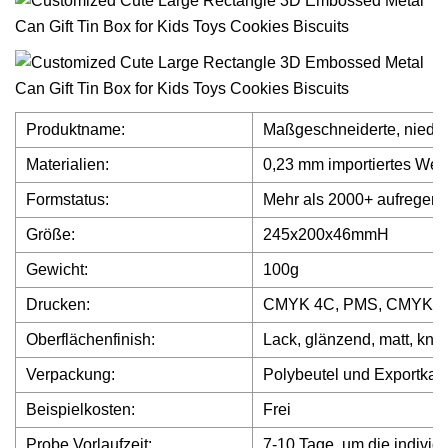
Produktname:
Maßgeschneiderte, niedli
Materialien:
0,23 mm importiertes Wei
Formstatus:
Mehr als 2000+ aufregen
Größe:
245x200x46mmH
Gewicht:
100g
Drucken:
CMYK 4C, PMS, CMYK+PM
Oberflächenfinish:
Lack, glänzend, matt, knit
Verpackung:
Polybeutel und Exportkar
Beispielkosten:
Frei
Probe Vorlaufzeit:
7-10 Tage, um die individ