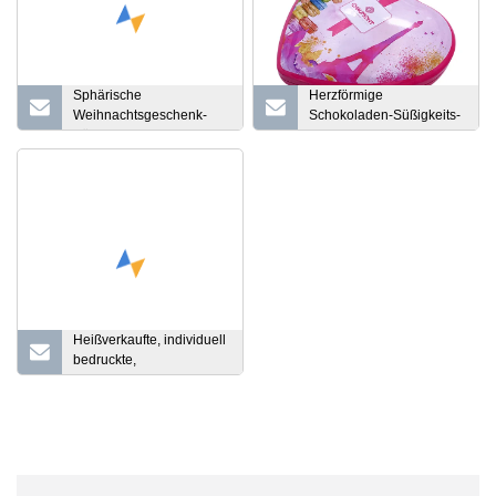
Sphärische
Herzförmige
Weihnachtsgeschenk-
Schokoladen-Süßigkeits-
Süßigkeitenschachtel aus
Verpackungs-Blechdose
Weißblech
aus Metall, Weißblech,
Lebensmittel-Geschenk-
Blechdose
Heißverkaufte, individuell
bedruckte,
lebensmittelechte, leere
Safran-Zinnbox aus
Metall für
Parfümsüßigkeiten