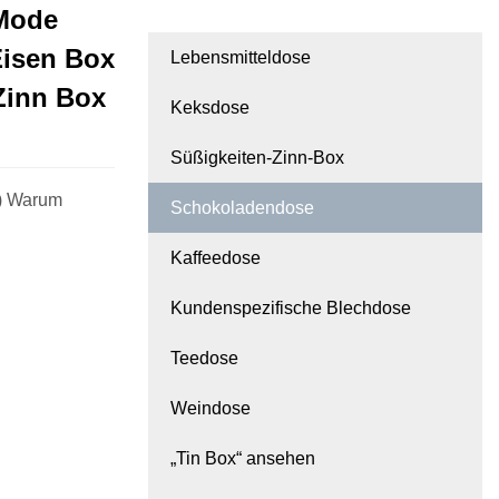
 Mode
Eisen Box
Lebensmitteldose
Zinn Box
Keksdose
Süßigkeiten-Zinn-Box
1) Warum
Schokoladendose
Kaffeedose
Kundenspezifische Blechdose
Teedose
Weindose
„Tin Box“ ansehen