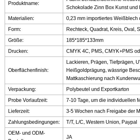
Produktname:
Schokolade Zinn Box Kunst und 
Materialien:
0,23 mm importiertes Weißblech 
Form:
Rechteck, Quadrat, Kreis, Oval, 
Größe:
185*185*133mm
Drucken:
CMYK 4C, PMS, CMYK+PMS oder
Lackieren, Prägen, Tiefprägen, U
Oberflächenfinish:
Heißgoldprägung, wässrige Besch
Mattkaschierung nach Kundenwun
Verpackung:
Polybeutel und Exportkarton
Probe Vorlaufzeit:
7-10 Tage, um die individuellen 
Lieferzeit:
3-5 Wochen nach Freigabe der M
Zahlungsbedingungen:
T/T, L/C, Western Union, Paypal
OEM- und ODM-
JA