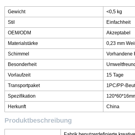
Gewicht
<0,5 kg
Stil
Einfachheit
OEM/ODM
Akzeptabel
Materialstärke
0,23 mm Wei
Schimmel
Vorhandene 
Besonderheit
Umweltfreund
Vorlaufzeit
15 Tage
Transportpaket
1PC/PP-Beut
Spezifikation
120*60*16m
Herkunft
China
Produktbeschreibung
Fabrik benutzerdefinierte kreat