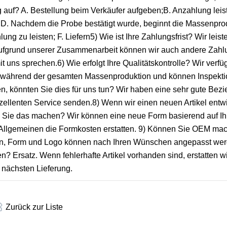
g auf? A. Bestellung beim Verkäufer aufgeben;B. Anzahlung leis
;D. Nachdem die Probe bestätigt wurde, beginnt die Massenprod
ung zu leisten; F. Liefern5) Wie ist Ihre Zahlungsfrist? Wir leis
ufgrund unserer Zusammenarbeit können wir auch andere Zahl
uns sprechen.6) Wie erfolgt Ihre Qualitätskontrolle? Wir verfü
ät während der gesamten Massenproduktion und können Inspekti
en, könnten Sie dies für uns tun? Wir haben eine sehr gute Be
zellenten Service senden.8) Wenn wir einen neuen Artikel entw
en Sie das machen? Wir können eine neue Form basierend auf Ih
m Allgemeinen die Formkosten erstatten. 9) Können Sie OEM mac
ign, Form und Logo können nach Ihren Wünschen angepasst wer
n? Ersatz. Wenn fehlerhafte Artikel vorhanden sind, erstatten 
r nächsten Lieferung.
Zurück zur Liste