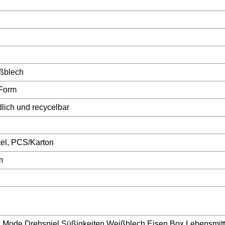
ßblech
Form
lich und recycelbar
el, PCS/Karton
m
ive Mode Drehspiel Süßigkeiten Weißblech Eisen Box Lebensmit