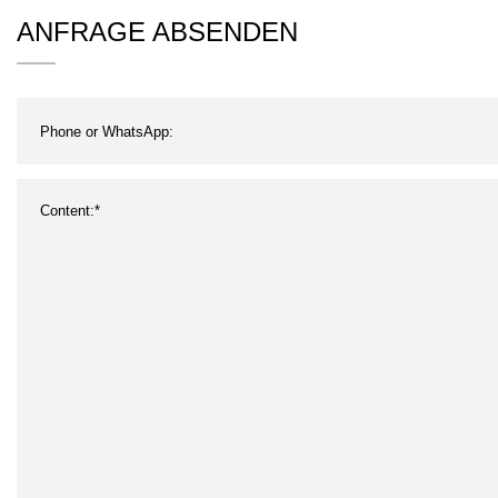
Spiel-Zinn-Kasten
Sei
ANFRAGE ABSENDEN