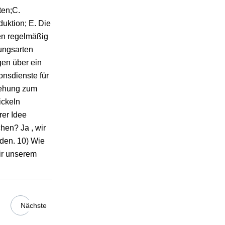
ten;C.
uktion; E. Die
ten regelmäßig
ungsarten
gen über ein
onsdienste für
ziehung zum
ickeln
rer Idee
hen? Ja , wir
den. 10) Wie
wir unserem
Nächste