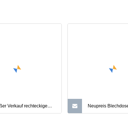
ßer Verkauf rechteckige
Neupreis Blechdos
all-Spieluhr Parfümdose
Schnapsschachtel