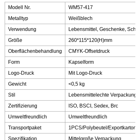
Modell Nr.
WM57-417
Metalltyp
Weißblech
Verwendung
Lebensmittel, Geschenke, Scho
Größe
260*115*120(H)mm
Oberflächenbehandlung
CMYK-Offsetdruck
Form
Kapselform
Logo-Druck
Mit Logo-Druck
Gewicht
<0,5 kg
Stil
Lebensmittelechte Verpackung
Zertifizierung
ISO, BSCI, Sedex, Brc
Umweltfreundlich
Umweltfreundlich
Transportpaket
1PCS/Polybeutel/Exportkarton
Spezifikation
Mittelgroße Verpackung