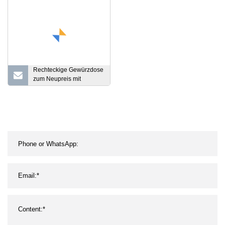
Küchenhalter, Aufbewahrungsbox
mit Schiebeschneider Wbb16337
Rechteckige Gewürzdose
zum Neupreis mit
durchsichtigem
Haustierfenster,
individuelle
Gewürzverpackung