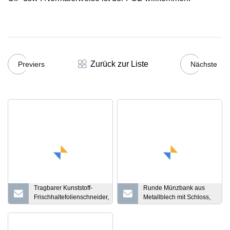
Zurück zur Liste
Previers
Nächste
Tragbarer Kunststoff-
Runde Münzbank aus
Frischhaltefolienschneider,
Metallblech mit Schloss,
Lebensmittelverpackungsspender,
Spardose
Wachspapier-
Zinnfolienrollenhalter, perfekter