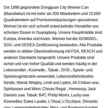
Die 1998 gegründete Dongguan City Weimei Can
(Manufaktur) ist mit mehr als 300 Mitarbeitern und 15.000
Quadratmetern auf Premiumverpackungen spezialisiert.
Weimei ist ein sich schnell entwickelnder Hersteller von
schicken Dosen in Guangdong. Unsere Hauptmärkte sind
Europa, Amerika und Asien. Weimei hat die ISO90001-,
SGS- und SEDEX-Zertifizierung bestanden. Alle Produkte
werden in strikter Übereinstimmung mit FDA, REACH und
anderen Standards hergestellt. Unsere Produkte sind
sicher und von hoher Qualität und werden häufig in der
Lebensmittel-, Kosmetik-, Tabak-, DVD-, Spiele- und
Spielzeugindustrie verwendet. Lebensmittelindustrie:
Nestle, Mars& Wrigley, Lindt und Lipton, Ali Chiban usw.
Spirituosen und Wein: Chivas Regal , Hennessy, Jack
Daniels usw. Tabak: BAT, Philip Morris, Lucky usw.
Kosmetika: Estee Lauder, L'Oreal, L'Occitane, Shiseido
usw. Lebensmittelbehälter: Minz- und Bonbonschachtel,