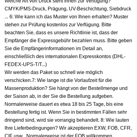
Welche Art von Druck steht Ihnen zur Verfügung?
CMYK/PMS-Druck, Prägung, UV-Beschichtung, Siebdruck
... 6: Wie kann ich das Muster von Ihnen erhalten? Muster
stehen zur Prüfung kostenlos zur Verfügung. Bitte
beachten Sie, dass es unsere Richtlinie ist, dass der
Empfänger die Expressgebühr bezahlen muss. Bitte geben
Sie die Empfängerinformationen im Detail an,
einschließlich des internationalen Expresskontos (DHL-
FEDEX-UPS-T/T...)
Wir werden das Paket so schnell wie möglich
verschicken.7: Wie lange ist die Vorlaufzeit für die
Massenproduktion? Sie hängt von der Bestellmenge und
der Saison ab, in der Sie die Bestellung aufgeben.
Normalerweise dauert es etwa 18 bis 25 Tage, bis eine
Bestellung fertig ist. Wenn Sie in bestimmten Fällen sehr
dringend sind, wird sie vorrangig behandelt. 8: Wie lauten
Ihre Lieferbedingungen? Wir akzeptieren EXW, FOB, CFR,
CIF usw . Normalerweise ist der FOB willkommen.