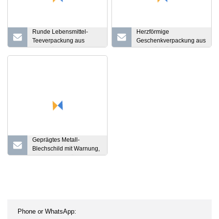
Runde Lebensmittel-
Herzförmige
Teeverpackung aus
Geschenkverpackung aus
Metall für Kekse, Kaffee,
Blech für Süßigkeiten
Süßigkeiten
direkt ab Werk
Geprägtes Metall-
Blechschild mit Warnung,
individuelle Größe und
Kunstwerk, Werbung,
Wandbehang