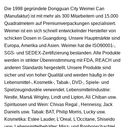
Die 1998 gegründete Dongguan City Weimei Can
(Manufaktur) ist mit mehr als 300 Mitarbeitern und 15.000
Quadratmetern auf Premiumverpackungen spezialisiert.
Weimei ist ein sich schnell entwickelnder Hersteller von
schicken Dosen in Guangdong. Unsere Hauptmärkte sind
Europa, Amerika und Asien. Weimei hat die ISO90001-,
SGS- und SEDEX-Zertifizierung bestanden. Alle Produkte
werden in strikter Übereinstimmung mit FDA, REACH und
anderen Standards hergestellt. Unsere Produkte sind
sicher und von hoher Qualität und werden häufig in der
Lebensmittel-, Kosmetik-, Tabak-, DVD-, Spiele- und
Spielzeugindustrie verwendet. Lebensmittelindustrie:
Nestle, Mars& Wrigley, Lindt und Lipton, Ali Chiban usw.
Spirituosen und Wein: Chivas Regal , Hennessy, Jack
Daniels usw. Tabak: BAT, Philip Morris, Lucky usw.
Kosmetika: Estee Lauder, L'Oreal, L'Occitane, Shiseido
usw. Lebensmittelbehälter: Minz- und Bonbonschachtel,