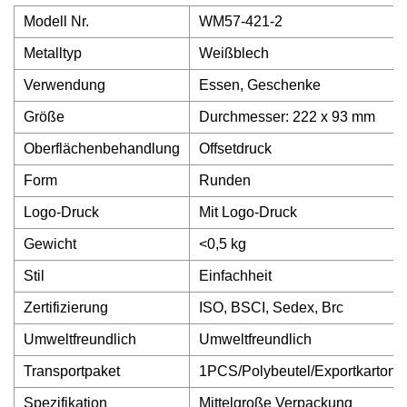
Modell Nr.
WM57-421-2
Metalltyp
Weißblech
Verwendung
Essen, Geschenke
Größe
Durchmesser: 222 x 93 mm
Oberflächenbehandlung
Offsetdruck
Form
Runden
Logo-Druck
Mit Logo-Druck
Gewicht
<0,5 kg
Stil
Einfachheit
Zertifizierung
ISO, BSCI, Sedex, Brc
Umweltfreundlich
Umweltfreundlich
Transportpaket
1PCS/Polybeutel/Exportkarton
Spezifikation
Mittelgroße Verpackung