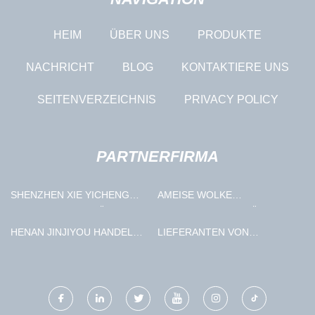
HEIM
ÜBER UNS
PRODUKTE
NACHRICHT
BLOG
KONTAKTIERE UNS
SEITENVERZEICHNIS
PRIVACY POLICY
PARTNERFIRMA
SHENZHEN XIE YICHENG
AMEISE WOLKE
MASCHINEN AUSRÜSTUNG
INTELLIGENT AUSRÜSTUNG
CO., GMBH
(SHANDONG) CO., GMBH.
HENAN JINJIYOU HANDEL
LIEFERANTEN VON
CO., LTD
KIPPLASTERN IN CHINA