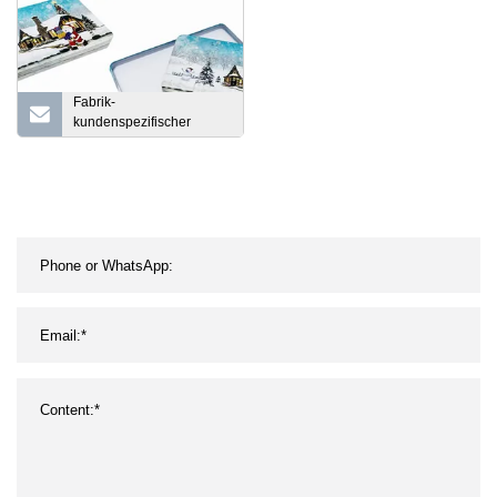
Fabrik-
kundenspezifischer
Weißblech-
Schokoladenkasten-
Behälter-Rechteck-
Metallart kann
Kinderbleistift-Zinn-
Kasten