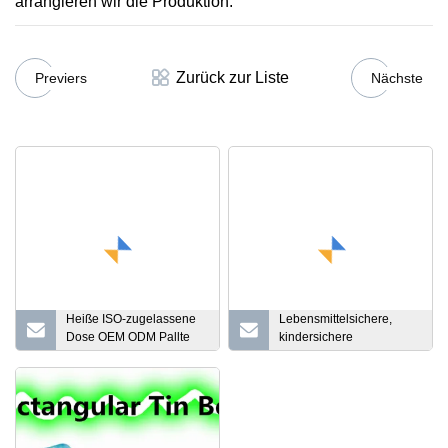
arrangieren wir die Produktion.
Zurück zur Liste
Previers
Nächste
Heiße ISO-zugelassene
Lebensmittelsichere,
Dose OEM ODM Pallte
kindersichere
502 China Candy Box
Werbegeschenk-Dose
Food Milk