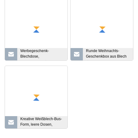
Werbegeschenk-
Runde Weihnachts-
Blechdose,
Geschenkbox aus Blech
Weißblechbehälter,
für Werbe-
Metallblechdose
Weihnachtsgeschenke
Kreative Weißblech-Bus-
Form, leere Dosen,
Süßigkeiten, Kekse,
Geschenk,