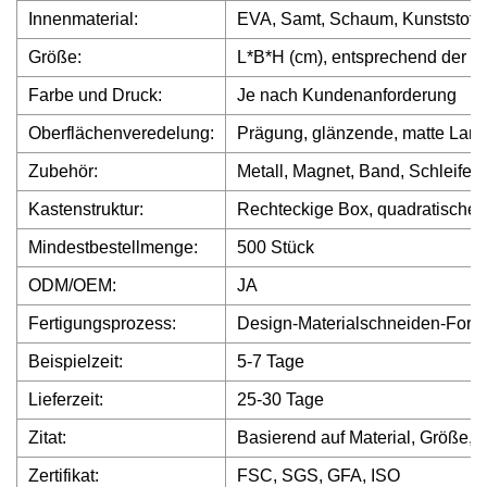
Innenmaterial:
EVA, Samt, Schaum, Kunststoff
Größe:
L*B*H (cm), entsprechend der s
Farbe und Druck:
Je nach Kundenanforderung
Oberflächenveredelung:
Prägung, glänzende, matte Lami
Zubehör:
Metall, Magnet, Band, Schleif
Kastenstruktur:
Rechteckige Box, quadratische 
Mindestbestellmenge:
500 Stück
ODM/OEM:
JA
Fertigungsprozess:
Design-Materialschneiden-Form
Beispielzeit:
5-7 Tage
Lieferzeit:
25-30 Tage
Zitat:
Basierend auf Material, Größe,
Zertifikat:
FSC, SGS, GFA, ISO