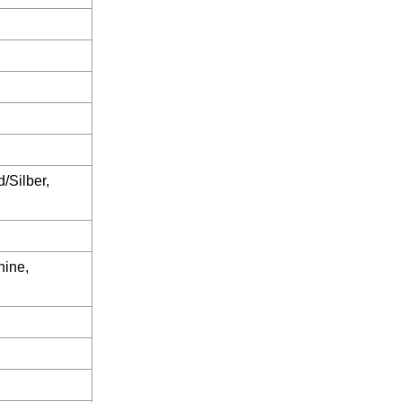
/Silber,
hine,