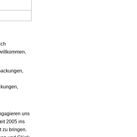
ich
 willkommen,
packungen,
ckungen,
ngagieren uns
it 2005 ins
t zu bringen.