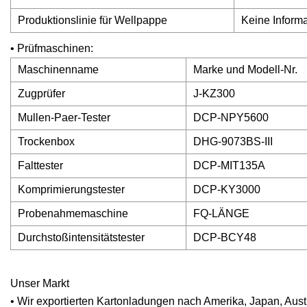
Produktionslinie für Wellpappe
Keine Informa
• Prüfmaschinen:
Maschinenname
Marke und Modell-Nr.
Zugprüfer
J-KZ300
Mullen-Paer-Tester
DCP-NPY5600
Trockenbox
DHG-9073BS-III
Falttester
DCP-MIT135A
Komprimierungstester
DCP-KY3000
Probenahmemaschine
FQ-LÄNGE
Durchstoßintensitätstester
DCP-BCY48
Unser Markt
• Wir exportierten Kartonladungen nach Amerika, Japan, Aus