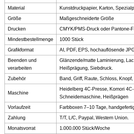
Material
Kunstdruckpapier, Karton, Spezial
Größe
Maßgeschneiderte Größe
Drucken
CMYK/PMS-Druck oder Pantone-F
Mindestbestellmenge
1000 Stück
Grafikformat
AI, PDF, EPS, hochauflösende JPG
Beenden und
Glänzende/matte Laminierung, Lack
verarbeiten
Heißprägung, Siebdruck.
Zubehör
Band, Griff, Raute, Schloss, Knopf
Heidelberg 4C-Presse, Komori 4C-
Maschine
Schneidemaschine, Heißprägen
Vorlaufzeit
Farbboxen 7–10 Tage, handgeferti
Zahlung
T/T, L/C, Paypal, Western Union.
Monatsvorrat
1.000.000 Stück/Woche