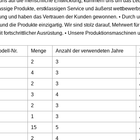
 uns auf die menschliche Entwicklung, kümmern uns um das Le
lassige Produkte, erstklassigen Service und äußerst wettbewerb
ferung und haben das Vertrauen der Kunden gewonnen. • Durch 
 die Produkte einzigartig. Wir sind stolz darauf, Mehrwert für
it fortschrittlicher Ausrüstung. • Unsere Produktionsmaschinen 
dell-Nr.
Menge
Anzahl der verwendeten Jahre
2
3
4
3
2
3
3
4
2
3
1
3
15
5
2
4