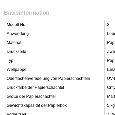
Basisinformation
Modell Nr.
2
Anwendung
Lebe
Material
Pap
Druckseite
Zwei
Typ
Pap
Wellpappe
Ein
Oberflächenveredelung von Papierschachteln
UV-L
Druckfarbe der Papierschachtel
Cmy
Größe der Papierschachtel
Maß
Gewichtskapazität der Papierbox
5 kg
Vorlaufzeit
7 We