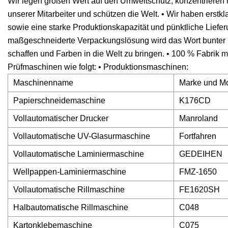
Wir legen großen Wert auf den Umweltschutz, konzentrieren
unserer Mitarbeiter und schützen die Welt. • Wir haben erstk
sowie eine starke Produktionskapazität und pünktliche Lie
maßgeschneiderte Verpackungslösung wird das Wort bunter und
schaffen und Farben in die Welt zu bringen. • 100 % Fabrik m
Prüfmaschinen wie folgt: • Produktionsmaschinen:
Maschinenname
Marke und Mo
Papierschneidemaschine
K176CD
Vollautomatischer Drucker
Manroland
Vollautomatische UV-Glasurmaschine
Fortfahren
Vollautomatische Laminiermaschine
GEDEIHEN
Wellpappen-Laminiermaschine
FMZ-1650
Vollautomatische Rillmaschine
FE1620SH
Halbautomatische Rillmaschine
C048
Kartonklebemaschine
C075