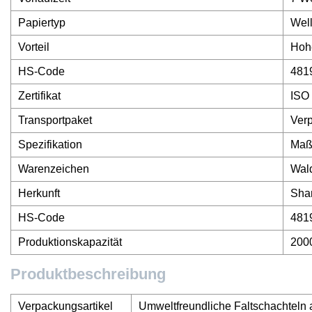
Papiertyp
Wel
Vorteil
Hohe
HS-Code
481
Zertifikat
ISO
Transportpaket
Verp
Spezifikation
Maß
Warenzeichen
Wal
Herkunft
Sha
HS-Code
481
Produktionskapazität
200
Produktbeschreibung
Verpackungsartikel
Umweltfreundliche Faltschachteln