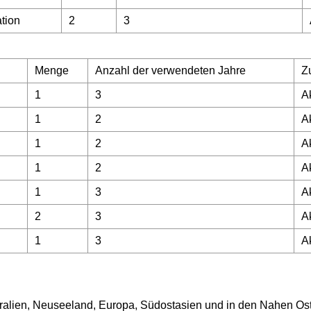
tion
2
3
Menge
Anzahl der verwendeten Jahre
Z
1
3
A
1
2
A
1
2
A
1
2
A
1
3
A
2
3
A
1
3
A
tralien, Neuseeland, Europa, Südostasien und in den Nahen Os