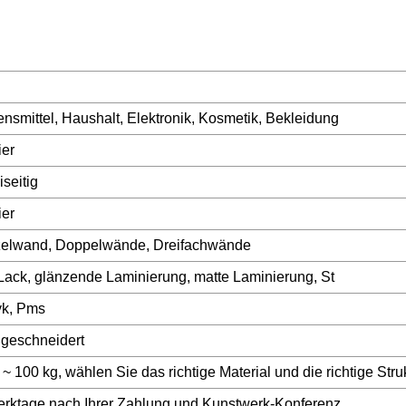
nsmittel, Haushalt, Elektronik, Kosmetik, Bekleidung
ier
seitig
ier
zelwand, Doppelwände, Dreifachwände
ack, glänzende Laminierung, matte Laminierung, St
k, Pms
geschneidert
 ~ 100 kg, wählen Sie das richtige Material und die richtige Stru
rktage nach Ihrer Zahlung und Kunstwerk-Konferenz