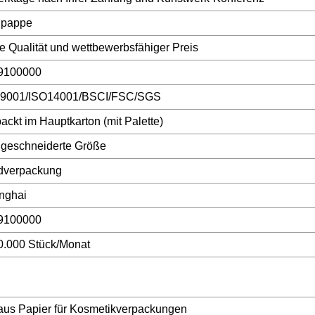
lpappe
 Qualität und wettbewerbsfähiger Preis
9100000
 9001/ISO14001/BSCI/FSC/SGS
ackt im Hauptkarton (mit Palette)
geschneiderte Größe
dverpackung
nghai
9100000
0.000 Stück/Monat
 aus Papier für Kosmetikverpackungen