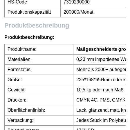
HS-Code
7310290000
Produktionskapazität
200000/Monat
Produktbeschreibung
Produktbeschreibung:
Produktname:
Maßgeschneiderte große
Materialien:
0,23 mm importiertes Wei
Formstatus:
Mehr als 2000+ aufregen
Größe:
235*168*65Hmm oder kun
Gewicht:
10,5 kg oder nach Maß
Drucken:
CMYK 4C, PMS, CMYK+PM
Oberflächenfinish:
Lack, glänzend, matt, knitt
Verpackung:
Jedes Stück im Polybeutel