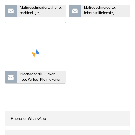
Maßgeschneiderte, hohe,
Maßgeschneiderte,
rechteckige,
lebensmittelechte,
rechtwinklige,
rechteckige Blechdose für
aufklappbare Blechdose
Süßigkeiten, Kekse,
für
Kekse und Schokolade
Lebensmittelwerkzeuge
mit Prägeeffekt
mit Griff
Blechdose für Zucker,
Tee, Kaffee, Kleinigkeiten,
Snacks,
Aufbewahrungsbox,
Süßigkeitenbox,
dreidimensionales Relief,
Größe 7,5 x 7,5 x 6,5 cm