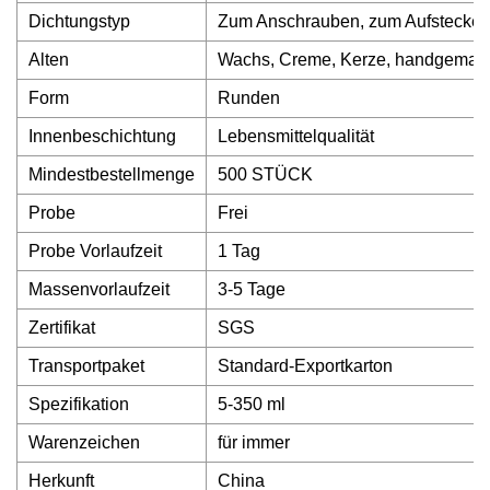
Dichtungstyp
Zum Anschrauben, zum Aufstecken
Alten
Wachs, Creme, Kerze, handgemach
Form
Runden
Innenbeschichtung
Lebensmittelqualität
Mindestbestellmenge
500 STÜCK
Probe
Frei
Probe Vorlaufzeit
1 Tag
Massenvorlaufzeit
3-5 Tage
Zertifikat
SGS
Transportpaket
Standard-Exportkarton
Spezifikation
5-350 ml
Warenzeichen
für immer
Herkunft
China