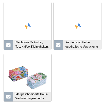
Blechdose für Zucker,
Kundenspezifische
Tee, Kaffee, Kleinigkeiten,
quadratische Verpackung
Snacks,
für losen Tee, Blechdose,
Aufbewahrungsbox,
Münzbank mit Schloss
Süßigkeitenbox,
dreidimensionales Relief,
Größe 7,5 x 7,5 x 6,5 cm
Maßgeschneiderte Haus-
Weihnachtsgeschenk-
Hausform-Musik-