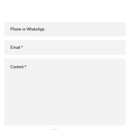
Blechdose mit
wettbewerbsfähigem
Preis