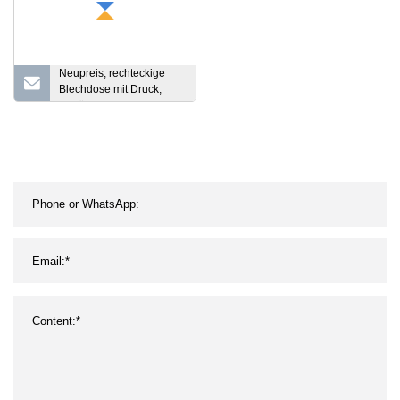
Neupreis, rechteckige
Blechdose mit Druck,
Parfüm- und Kosmetik-
Blechdose, Metallbox,
Geschenkdose mit Tablett
in der Verpackung,
Blechdose