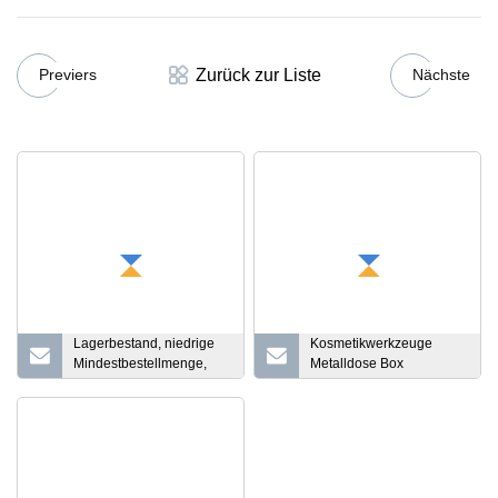
Zurück zur Liste
Previers
Nächste
Lagerbestand, niedrige
Kosmetikwerkzeuge
Mindestbestellmenge,
Metalldose Box
hochwertige, runde
Augenbrauenstift
Metallverpackung für
Kosmetische
Süßigkeiten, Minze,
Metallverpackungsbox
Geschenk, nahtlose
Kerzendose