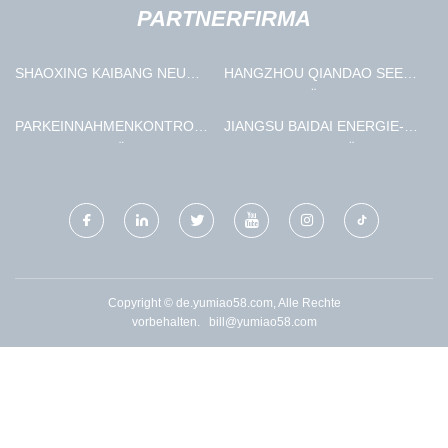
PARTNERFIRMA
SHAOXING KAIBANG NEU
HANGZHOU QIANDAO SEE
MATERIAL TECHNOLOGIE
ALPEN AUSLÄNDISCH
CO., GMBH
HANDEL GMBH
PARKEINNAHMENKONTROLLSYSTEME,
JIANGSU BAIDAI ENERGIE-
PARKSYSTEMLÖSUNGEN,
EINSPARUNG GEBÄUDE
PARKHERSTELLER UND
MATERIALIEN CO., LTD.
LIEFERANTEN CHINA AUF
DER STRASSE - W
IICONTROL
Copyright © de.yumiao58.com, Alle Rechte
vorbehalten.
bill@yumiao58.com